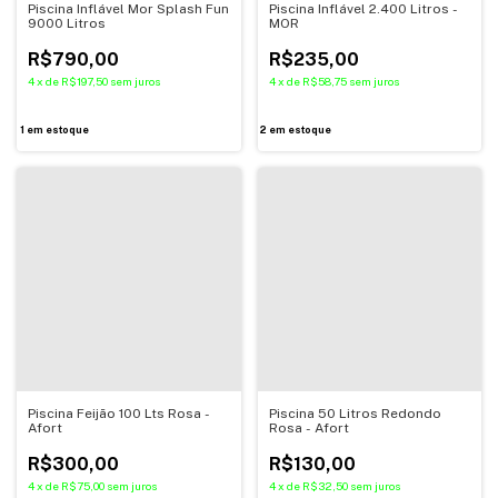
Piscina Inflável Mor Splash Fun
Piscina Inflável 2.400 Litros -
9000 Litros
MOR
R$790,00
R$235,00
4
x
de
R$197,50
sem juros
4
x
de
R$58,75
sem juros
1
em estoque
2
em estoque
Piscina Feijão 100 Lts Rosa -
Piscina 50 Litros Redondo
Afort
Rosa - Afort
R$300,00
R$130,00
4
x
de
R$75,00
sem juros
4
x
de
R$32,50
sem juros