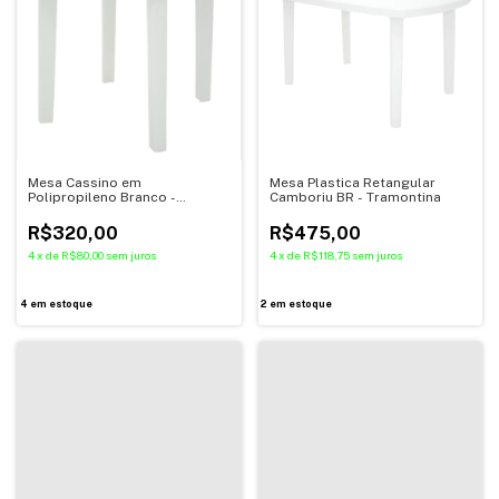
Mesa Cassino em
Mesa Plastica Retangular
Polipropileno Branco -
Camboriu BR - Tramontina
Tramontina
R$320,00
R$475,00
4
x
de
R$80,00
sem juros
4
x
de
R$118,75
sem juros
4
em estoque
2
em estoque