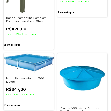
4
x
de
R$49,75
sem juros
2
em estoque
Banco Tramontina Leme em
Polipropileno Verde Oliva
R$420,00
4
x
de
R$105,00
sem juros
2
em estoque
Mor - Piscina Infantil 1.500
Litros
R$247,00
4
x
de
R$61,75
sem juros
2
em estoque
Piscina 500 Litros Redondo