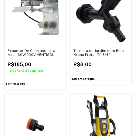
Exaustor De Churrasqueira
Torneira de Jardim com Bico
Axial 60W 220V VENTISOL
Krona Preta 1/2" 3/4"
R$185,00
R$8,00
4
x
de
R$46,25
sem juros
430
em estoque
3
em estoque