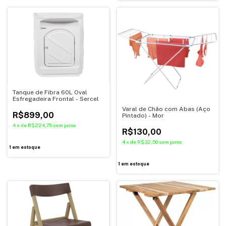
Tanque de Fibra 60L Oval
Esfregadeira Frontal - Sercel
Varal de Chão com Abas (Aço
R$899,00
Pintado) - Mor
4
x
de
R$224,75
sem juros
R$130,00
4
x
de
R$32,50
sem juros
1
em estoque
1
em estoque