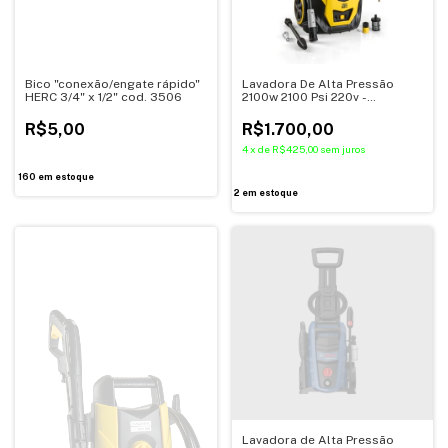
Bico "conexão/engate rápido"
Lavadora De Alta Pressão
HERC 3/4" x 1/2" cod. 3506
2100w 2100 Psi 220v -
Tramontina
R$5,00
R$1.700,00
4
x
de
R$425,00
sem juros
160
em estoque
2
em estoque
Lavadora de Alta Pressão