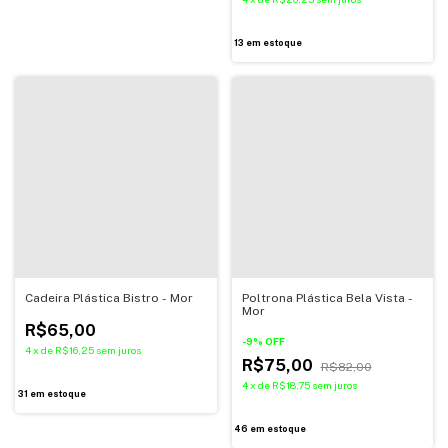
13
em estoque
Cadeira Plástica Bistro - Mor
Poltrona Plástica Bela Vista -
Mor
R$65,00
-
9
%
OFF
4
x
de
R$16,25
sem juros
R$75,00
R$82,00
4
x
de
R$18,75
sem juros
31
em estoque
46
em estoque