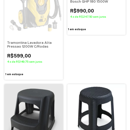
Bosch GHP 180 1500W
R$990,00
4
x
de
R$247,50
sem juros
1
em estoque
Tramontina Lavadora Alta
Pressao 1200W C/Rodas
R$599,00
4
x
de
R$149,75
sem juros
1
em estoque