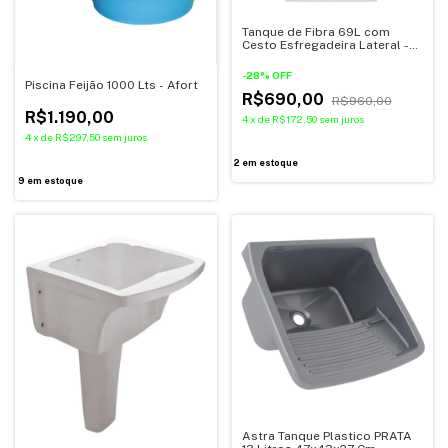
Tanque de Fibra 69L com
Cesto Esfregadeira Lateral -
Sercel
-
28
%
OFF
Piscina Feijão 1000 Lts - Afort
R$690,00
R$960,00
R$1.190,00
4
x
de
R$172,50
sem juros
4
x
de
R$297,50
sem juros
2
em estoque
9
em estoque
Astra Tanque Plastico PRATA