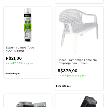
Espuma Limpa Tudo
400ml/385g
R$21,00
Banco Tramontina Leme em
Polipropileno Branco
4
x
de
R$5,25
sem juros
R$379,00
3
em estoque
4
x
de
R$94,75
sem juros
1
em estoque