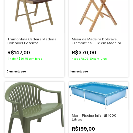
Tramontina Cadeira Madeira
Mesa de Madeira Dobrável
Dobravel Potenza
Tramontina Lille em Madeira
Mista
R$147,00
R$370,00
4
x
de
R$36,75
sem juros
4
x
de
R$92,50
sem juros
10
em estoque
1
em estoque
Mor - Piscina Infantil 1000
Litros
R$199,00