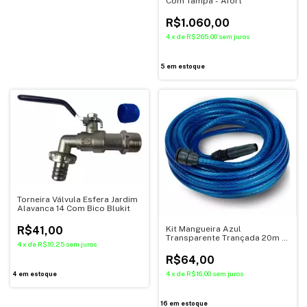
Com Tampa - Afort
R$1.060,00
4
x
de
R$265,00
sem juros
5
em estoque
Torneira Válvula Esfera Jardim
Alavanca 14 Com Bico Blukit
Kit Mangueira Azul
R$41,00
Transparente Trançada 20m C/
4
x
de
R$10,25
sem juros
Esguicho
R$64,00
4
x
de
R$16,00
sem juros
4
em estoque
16
em estoque