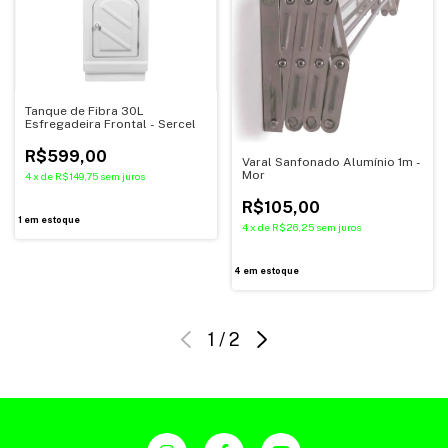
Tanque de Fibra 30L
Esfregadeira Frontal - Sercel
R$599,00
Varal Sanfonado Alumínio 1m -
Mor
4
x
de
R$149,75
sem juros
R$105,00
1
em estoque
4
x
de
R$26,25
sem juros
4
em estoque
1
/
2