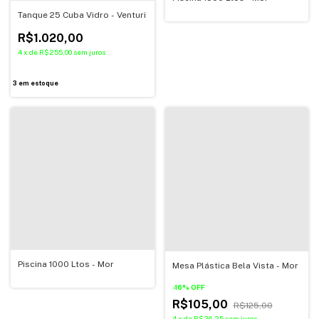
Tanque 25 Cuba Vidro - Venturi
R$1.020,00
4
x
de
R$255,00
sem juros
3
em estoque
Piscina 1000 Ltos - Mor
Mesa Plástica Bela Vista - Mor
-
16
%
OFF
R$105,00
R$125,00
4
x
de
R$26,25
sem juros