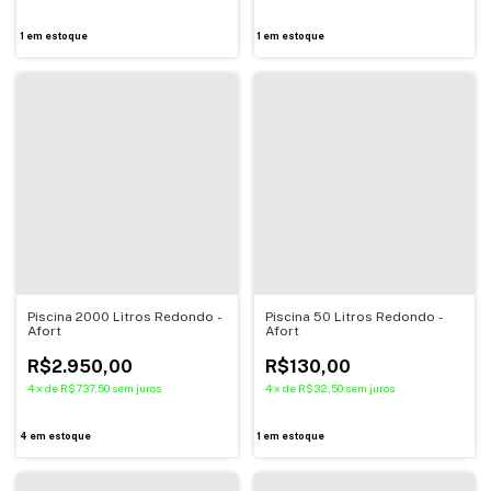
1
em estoque
1
em estoque
Piscina 2000 Litros Redondo -
Piscina 50 Litros Redondo -
Afort
Afort
R$2.950,00
R$130,00
4
x
de
R$737,50
sem juros
4
x
de
R$32,50
sem juros
4
em estoque
1
em estoque