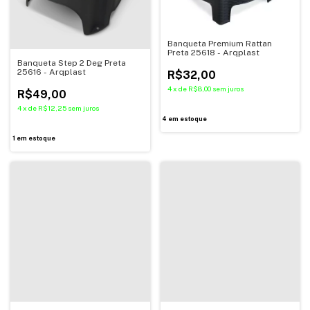
Banqueta Premium Rattan
Preta 25618 - Arqplast
Banqueta Step 2 Deg Preta
25616 - Arqplast
R$32,00
4
x
de
R$8,00
sem juros
R$49,00
4
x
de
R$12,25
sem juros
4
em estoque
1
em estoque