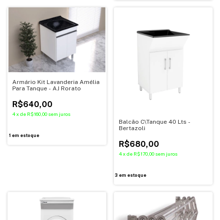
Armário Kit Lavanderia Amélia
Para Tanque - AJ Rorato
R$640,00
4
x
de
R$160,00
sem juros
Balcão C\Tanque 40 Lts -
Bertazoli
1
em estoque
R$680,00
4
x
de
R$170,00
sem juros
3
em estoque