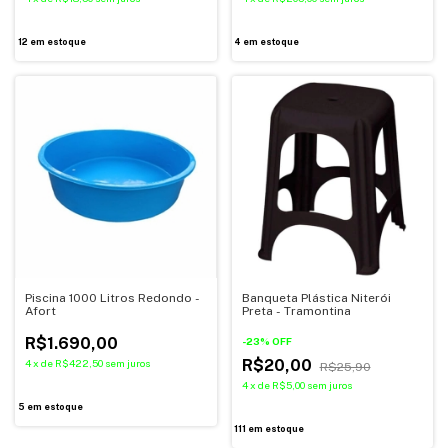
12
em estoque
4
em estoque
Piscina 1000 Litros Redondo -
Banqueta Plástica Niterói
Afort
Preta - Tramontina
R$1.690,00
-
23
%
OFF
R$20,00
4
x
de
R$422,50
sem juros
R$25,90
4
x
de
R$5,00
sem juros
5
em estoque
111
em estoque