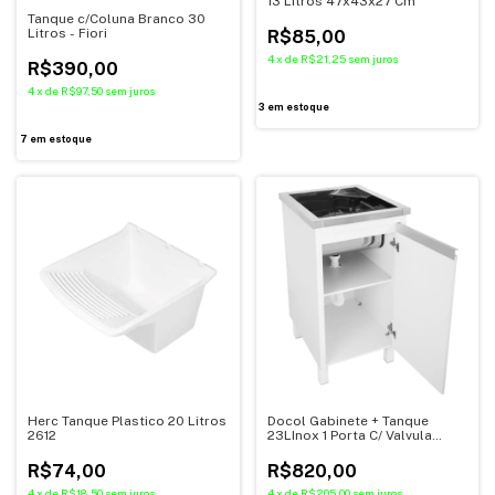
13 Litros 47x43x27 Cm
Tanque c/Coluna Branco 30
Litros - Fiori
R$85,00
4
x
de
R$21,25
sem juros
R$390,00
4
x
de
R$97,50
sem juros
3
em estoque
7
em estoque
Herc Tanque Plastico 20 Litros
Docol Gabinete + Tanque
2612
23LInox 1 Porta C/ Valvula
017026CH
R$74,00
R$820,00
4
x
de
R$18,50
sem juros
4
x
de
R$205,00
sem juros