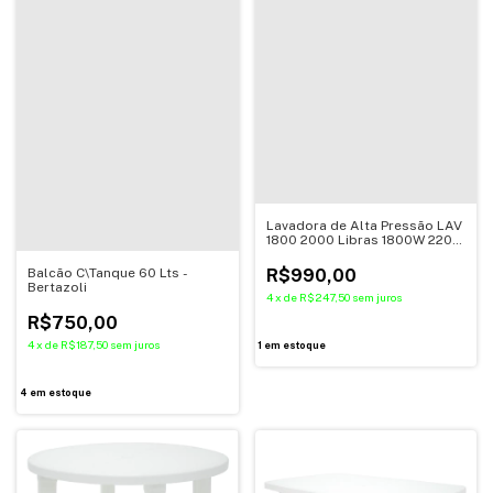
Lavadora de Alta Pressão LAV
1800 2000 Libras 1800W 220V
- Vonder
Balcão C\Tanque 60 Lts -
R$990,00
Bertazoli
4
x
de
R$247,50
sem juros
R$750,00
4
x
de
R$187,50
sem juros
1
em estoque
4
em estoque