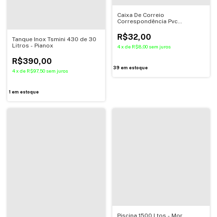
Caixa De Correio
Correspondência Pvc
25x20x10cm Plástico -
Unifortte
R$32,00
Tanque Inox Tsmini 430 de 30
Litros - Pianox
4
x
de
R$8,00
sem juros
R$390,00
39
em estoque
4
x
de
R$97,50
sem juros
1
em estoque
Piscina 1500 Ltos - Mor